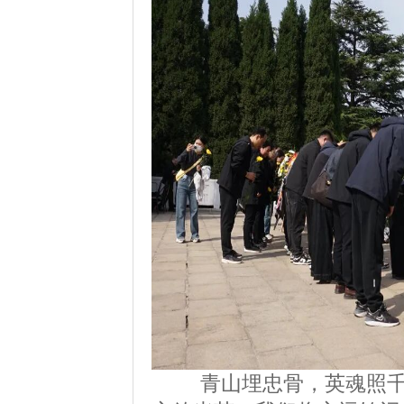
青山埋忠骨，英魂照千秋