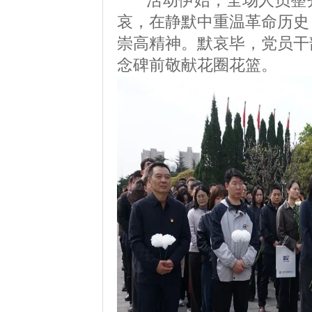
哀，在静默中重温革命历史
崇高精神。默哀毕，党员干
念碑前敬献花圈花篮。