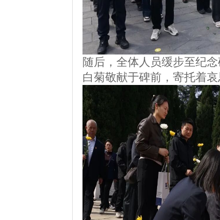
随后，全体人员缓步至纪念
白菊敬献于碑前，寄托着哀