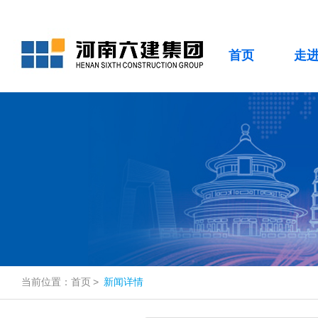
首页
走
当前位置：
首页
>
新闻详情