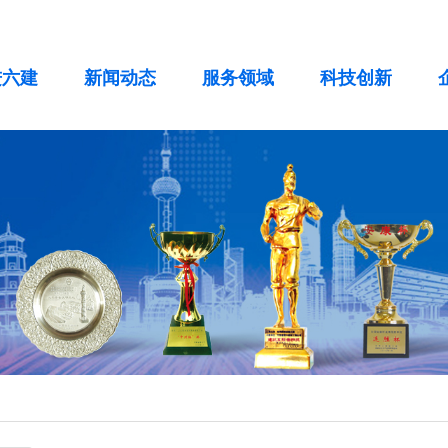
进六建
新闻动态
服务领域
科技创新