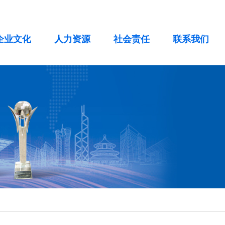
企业文化
人力资源
社会责任
联系我们