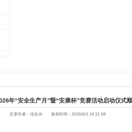
026年“安全生产月”暨“安康杯”竞赛活动启动仪式
文章作者：
综合办
发布时间：
2026/6/3 18:21:58